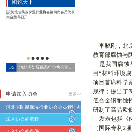
图说天下
李晓刚，北京
教育部腐蚀与
是我国腐蚀与
1/5
河北省防腐保温行业协会第四…
2/5
目“材料环境腐
项目首席科学
规律；提出了
申请加入协会
更多>>
低合金钢耐蚀
河北省防腐保温行业协会会员管理办
研制了高品质
发表包括《Nat
法
加入协会的流程
（国际专利2
加入协会的条件