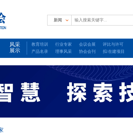
风采
教育培训
行业专家
会议会展
评比与许可
展示
产品名录
理事风采
协会会刊
拟/在建项目
家