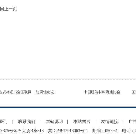
回上一页
业资格证书全国联网
防腐蚀论坛
中国建筑材料流通协会
国
我们
|
联系我们
|
本站说明
|
本站留言
|
友情链接
|
广
375号金石大厦B座818
冀ICP备12013063号-1
邮编：050051 电话：0311-