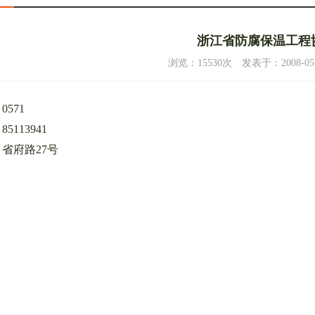
浙江省防腐保温工程
浏览：15530次 发表于：2008-05-23
：
0571
：
85113941
：
省府路27号
2015年省协会年会及第三次会…
3/5
论坛会场
4/5
向张炳烛