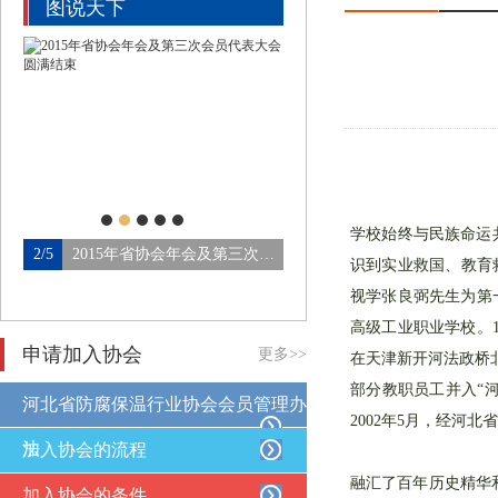
图说天下
学校始终与民族命运
北省防腐保温行业协会第四…
2/5
2015年省协会年会及第三次会…
3/5
论坛会场
识到实业救国、教育
视学张良弼先生为第
高级工业职业学校。
申请加入协会
更多>>
在天津新开河法政桥北
部分教职员工并入“河
河北省防腐保温行业协会会员管理办
2002年5月，经河
法
加入协会的流程
融汇了百年历史精华和
加入协会的条件