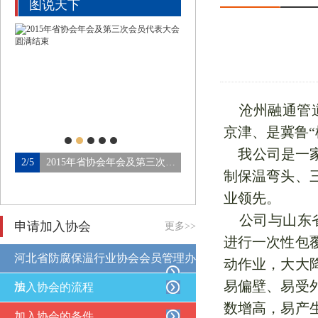
图说天下
沧州融通管道
京津、是冀鲁“
我公司是一家
北省防腐保温行业协会第四…
2/5
2015年省协会年会及第三次会…
3/5
论坛会场
制保温弯头、
业领先。
公司与山东省热
申请加入协会
更多>>
进行一次性包
河北省防腐保温行业协会会员管理办
动作业，大大
易偏壁、易受
法
加入协会的流程
数增高，易产
加入协会的条件