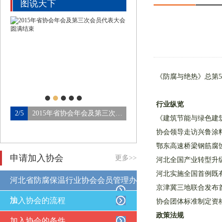
图说天下
《防腐与绝热》总第5
行业纵览
北省防腐保温行业协会第四…
2/5
2015年省协会年会及第三次会…
3/5
论坛会场
《建筑节能与绿色建
协会领导走访兴鲁涂
鄂东高速桥梁钢筋腐
申请加入协会
更多>>
河北全国产业转型升
河北实施全国首例既
河北省防腐保温行业协会会员管理办
京津冀三地联合发布
法
加入协会的流程
协会团体标准制定资
政策法规
加入协会的条件