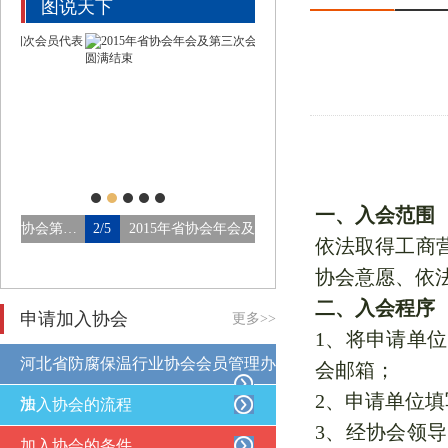
图说天下
一、入会范围
北省防腐保温行业协会第四…
2/5
2015年省协会年会及第三次会…
3/5
论坛会场
依法取得工商
协会意愿、依
二、入会程序
申请加入协会
更多>>
1、将申请单
河北省防腐保温行业协会会员管理办
会邮箱；
2、申请单位填
法
加入协会的流程
3、经协会领
加入协会的条件