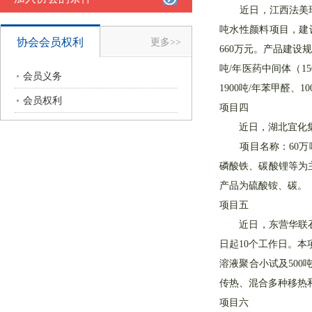
近日，江西法美瑞生物
吨水性颜料项目，建
协会会员权利
更多>>
660万元。产品建设规
吨/年医药中间体（150
会员义务
1900吨/年苯甲醛、1
会员权利
项目四
近日，湖北宜化集团
项目名称：60万吨
磷酸铁、碳酸锂等为
产品为硫酸铵、碳。
项目五
近日，东营华联石油
日起10个工作日。本
溶液聚合小试及500
传热、混合多种移热
项目六