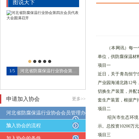
图说天下
（本网讯）每一个重
单位，供防腐保温材
项目一
1/5
河北省防腐保温行业协会第四…
2/5
近日，关于青岛恒宁
产业园海浦北路12号
切换生产装置，并配
申请加入协会
更多>>
套生产装置，根据产排
项目二
河北省防腐保温行业协会会员管理办
绍兴市生态环境局发
法
加入协会的流程
示。总投资10200
项目三
加入协会的条件