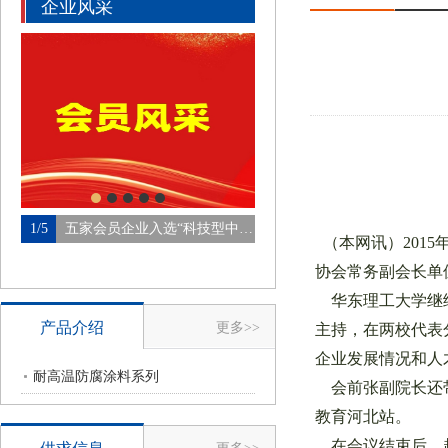
企业风采
1/5
五家会员企业入选“科技型中…
2/5
青岛帝江进出口有限公
（本网讯）201
协会常务副会长单
华东理工大学继续
产品介绍
更多>>
主持，在两校代表
企业发展情况和人
耐高温防腐涂料系列
会前张副院长还带
教育河北站。
在会议结束后，赵